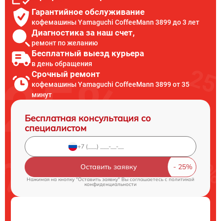
Гарантийное обслуживание
кофемашины Yamaguchi CoffeeMann 3899 до 3 лет
Диагностика за наш счет,
ремонт по желанию
Бесплатный выезд курьера
в день обращения
Срочный ремонт
кофемашины Yamaguchi CoffeeMann 3899 от 35
минут
Бесплатная консультация со
специалистом
Оставить заявку
Нажимая на кнопку "Оставить заявку" Вы соглашаетесь c
политикой
конфиденциальности