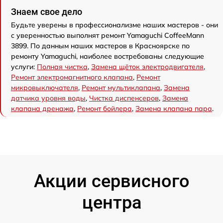
Знаем свое дело
Будьте уверены в профессионализме наших мастеров - они
с уверенностью выполнят ремонт Yamaguchi CoffeeMann
3899. По данным наших мастеров в Красноярске по
ремонту Yamaguchi, наиболее востребованы следующие
услуги:
Полная чистка
,
Замена щёток электродвигателя
,
Ремонт электромагнитного клапана
,
Ремонт
микровыключателя
,
Ремонт мультиклапана
,
Замена
датчика уровня воды
,
Чистка диспенсеров
,
Замена
клапана дренажа
,
Ремонт бойлера
,
Замена клапана пара
.
Акции сервисного
центра