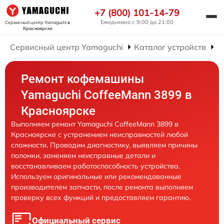
+7 (800) 101-14-79
Ежедневно с 9:00 до 21:00
Сервисный центр Yamaguchi
в
Красноярске
Сервисный центр Yamaguchi
Каталог устройств
Р
Ремонт кофемашины
Yamaguchi CoffeeMann 3899 в
Красноярске
Выполняем ремонт Yamaguchi CoffeeMann 3899 в
Красноярске с устранением неисправностей любой
сложности. Проводим диагностику, выявляем причины
поломки, заменяем неисправные детали и
восстанавливаем работоспособность устройства.
Используем оригинальные или рекомендованные
производителем запчасти, после ремонта выполняем
проверку всех функций и предоставляем гарантию.
Официальный сервис