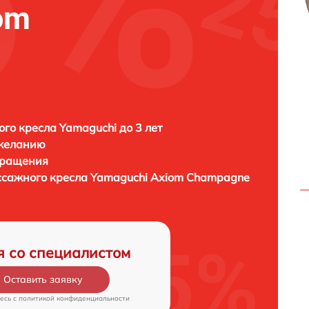
om
го кресла Yamaguchi до 3 лет
 желанию
бращения
ссажного кресла
Yamaguchi Axiom Champagne
я со специалистом
Оставить заявку
есь c
политикой конфиденциальности