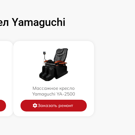
л Yamaguchi
Массажное кресло
Yamaguchi YA-2500
Заказать ремонт