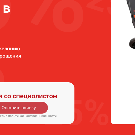
 в
 желанию
бращения
я со специалистом
Оставить заявку
есь c
политикой конфиденциальности