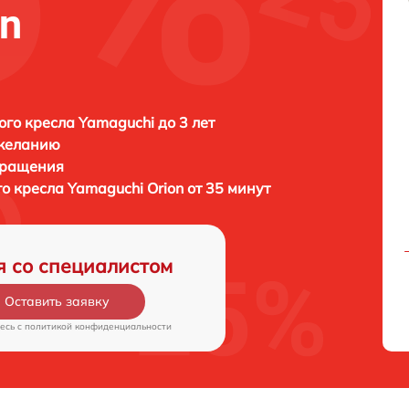
on
го кресла Yamaguchi до 3 лет
 желанию
бращения
о кресла
Yamaguchi Orion от 35 минут
я со специалистом
Оставить заявку
есь c
политикой конфиденциальности