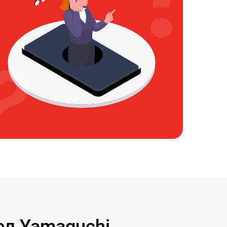
л Yamaguchi