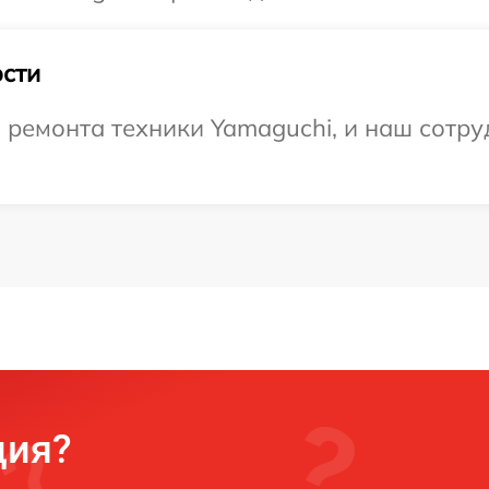
сти
емонта техники Yamaguchi, и наш сотруд
ция?