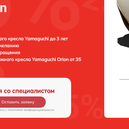
on
го кресла Yamaguchi до 3 лет
 желанию
бращения
ажного кресла
Yamaguchi Orion от 35
я со специалистом
Оставить заявку
есь c
политикой конфиденциальности