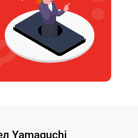
л Yamaguchi