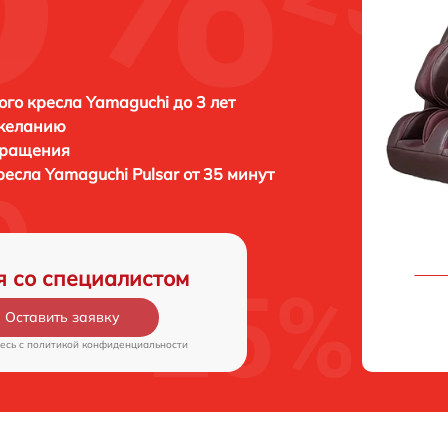
го кресла Yamaguchi до 3 лет
 желанию
бращения
ресла
Yamaguchi Pulsar от 35 минут
я со специалистом
Оставить заявку
есь c
политикой конфиденциальности