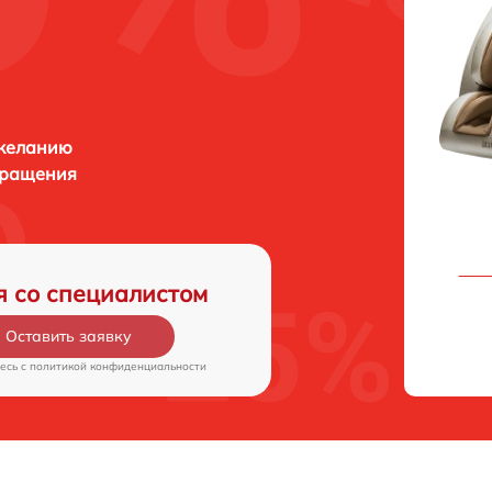
 желанию
бращения
я со специалистом
Оставить заявку
есь c
политикой конфиденциальности