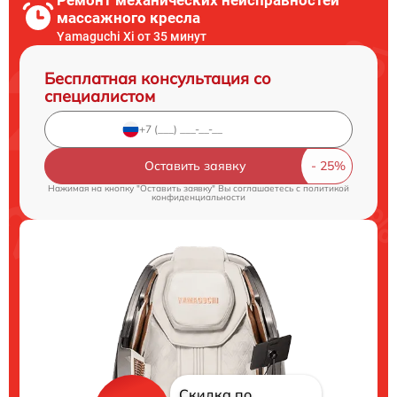
массажного кресла
Yamaguchi Xi от 35 минут
Бесплатная консультация со
специалистом
Оставить заявку
Нажимая на кнопку "Оставить заявку" Вы соглашаетесь c
политикой
конфиденциальности
Скидка по