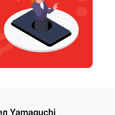
л Yamaguchi