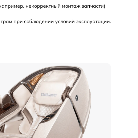
(например, некорректный монтаж запчасти).
1000 р
етрам при соблюдении условий эксплуатации.
1200 р
700 р
900 р
1100 р
700 р