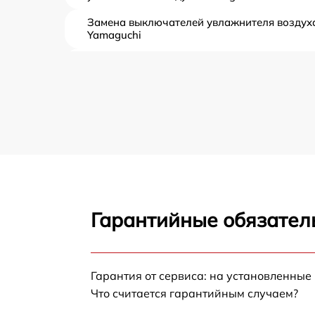
Замена выключателей увлажнителя воздух
Yamaguchi
Ремонт двигателя увлажнителя воздуха
Yamaguchi
Декальцинация увлажнителя воздуха
Yamaguchi
Замена шнура питания увлажнителя возду
Yamaguchi
Ремонт испарителя увлажнителя воздуха
Yamaguchi
Гарантийные обязатель
Замена обогревателя увлажнителя воздуха
Yamaguchi
Ремонт вентилятора увлажнителя воздуха
Yamaguchi
Гарантия от сервиса: на установленные
Что считается гарантийным случаем?
Замена фильтров увлажнителя воздуха
Yamaguchi