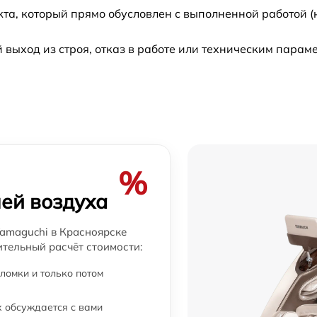
кта, который прямо обусловлен с выполненной работой 
а
от 60 мин
ыход из строя, отказ в работе или техническим парам
от 60 мин
от 60 мин
от 60 мин
%
от 60 мин
ей воздуха
ля
от 60 мин
amaguchi в Красноярске
ительный расчёт стоимости:
ломки и только потом
 обсуждается с вами