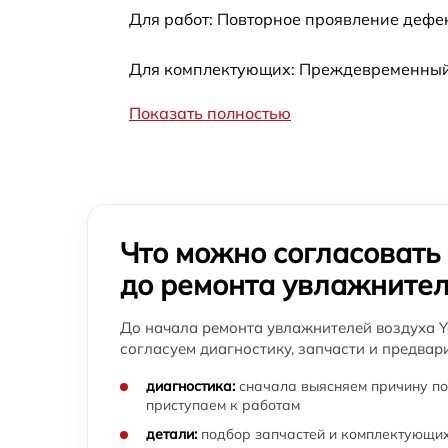
Для работ: Повторное проявление дефе
Замена бака для воды увлажнителя воздух
Yamaguchi
Для комплектующих: Преждевременный в
Ремонт озонатора воздуха увлажнителя
воздуха Yamaguchi
Показать полностью
Замена датчика приближения увлажнителя
воздуха Yamaguchi
Чистка системы от накипи увлажнителя
воздуха Yamaguchi
Что можно согласовать
Замена ультразвуковой головки
увлажнителя воздуха Yamaguchi
до ремонта увлажнител
Ремонт платы преобразователя увлажните
До начала ремонта увлажнителей воздуха Y
воздуха Yamaguchi
согласуем диагностику, запчасти и предвар
диагностика:
сначала выясняем причину по
приступаем к работам
детали:
подбор запчастей и комплектующих